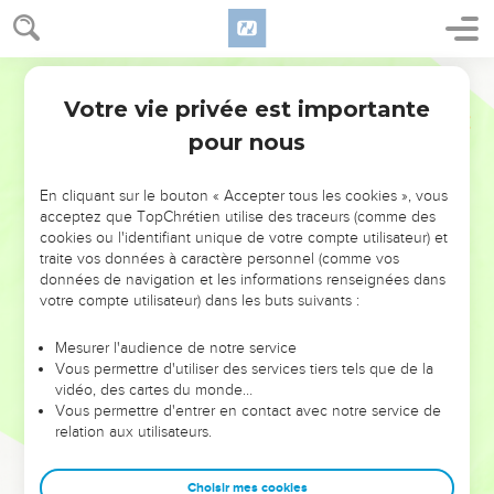
Votre vie privée est importante
pour nous
NE MANQUEZ PAS L’ÉVÉNEMENT
En cliquant sur le bouton « Accepter tous les cookies », vous
DE L’ANNÉE !
acceptez que TopChrétien utilise des traceurs (comme des
cookies ou l'identifiant unique de votre compte utilisateur) et
ET SI LEURS ERREURS POUVAIENT VOUS ÉVITER LES
traite vos données à caractère personnel (comme vos
VOTRES ?
données de navigation et les informations renseignées dans
votre compte utilisateur) dans les buts suivants :
On admire souvent les leaders pour leurs réussites, leur impact,
leur foi ou leur vision. Mais on voit moins les doutes, les erreurs
Mesurer l'audience de notre service
Vous permettre d'utiliser des services tiers tels que de la
et les saisons difficiles qu'ils ont traversés, alors même que ce
vidéo, des cartes du monde…
sont elles qui les ont façonnés.
Vous permettre d'entrer en contact avec notre service de
relation aux utilisateurs.
Dans cette conférence, leaders, entrepreneurs, et responsables
reviennent sur les erreurs marquantes de leur parcours et les
clés pour avancer avec plus de sagesse afin que leurs erreurs
Choisir mes cookies