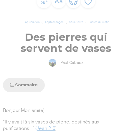
TopChrétien
TopMessages
Série texte
Lueurs du matin
Des pierres qui
servent de vases
Paul Calzada
Sommaire
Bonjour Mon ami(e),
“Il y avait là six vases de pierre, destinés aux
purifications…”
(Jean 2.6
).