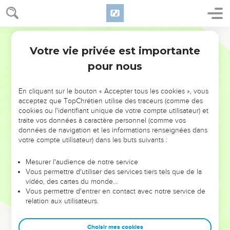
Votre vie privée est importante
pour nous
NE MANQUEZ PAS L’ÉVÉNEMENT
En cliquant sur le bouton « Accepter tous les cookies », vous
DE L’ANNÉE !
acceptez que TopChrétien utilise des traceurs (comme des
cookies ou l'identifiant unique de votre compte utilisateur) et
ET SI LEURS ERREURS POUVAIENT VOUS ÉVITER LES
traite vos données à caractère personnel (comme vos
VOTRES ?
données de navigation et les informations renseignées dans
votre compte utilisateur) dans les buts suivants :
On admire souvent les leaders pour leurs réussites, leur impact,
leur foi ou leur vision. Mais on voit moins les doutes, les erreurs
Mesurer l'audience de notre service
Vous permettre d'utiliser des services tiers tels que de la
et les saisons difficiles qu'ils ont traversés, alors même que ce
vidéo, des cartes du monde…
sont elles qui les ont façonnés.
Vous permettre d'entrer en contact avec notre service de
relation aux utilisateurs.
Dans cette conférence, leaders, entrepreneurs, et responsables
reviennent sur les erreurs marquantes de leur parcours et les
clés pour avancer avec plus de sagesse afin que leurs erreurs
Choisir mes cookies