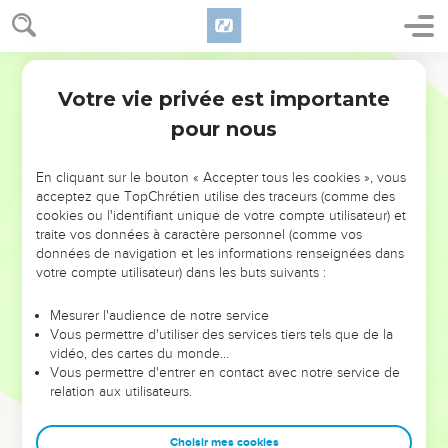
Votre vie privée est importante
pour nous
NE MANQUEZ PAS L’ÉVÉNEMENT
En cliquant sur le bouton « Accepter tous les cookies », vous
DE L’ANNÉE !
acceptez que TopChrétien utilise des traceurs (comme des
cookies ou l'identifiant unique de votre compte utilisateur) et
ET SI LEURS ERREURS POUVAIENT VOUS ÉVITER LES
traite vos données à caractère personnel (comme vos
VOTRES ?
données de navigation et les informations renseignées dans
votre compte utilisateur) dans les buts suivants :
On admire souvent les leaders pour leurs réussites, leur impact,
leur foi ou leur vision. Mais on voit moins les doutes, les erreurs
Mesurer l'audience de notre service
Vous permettre d'utiliser des services tiers tels que de la
et les saisons difficiles qu'ils ont traversés, alors même que ce
vidéo, des cartes du monde…
sont elles qui les ont façonnés.
Vous permettre d'entrer en contact avec notre service de
relation aux utilisateurs.
Dans cette conférence, leaders, entrepreneurs, et responsables
reviennent sur les erreurs marquantes de leur parcours et les
clés pour avancer avec plus de sagesse afin que leurs erreurs
Choisir mes cookies