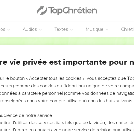
éos
Audios
Textes
Musique
Chrét
re vie privée est importante pour 
NEMENT DE L’ANNÉE !
ÉVITER LES VOTRES ?
sur le bouton « Accepter tous les cookies », vous acceptez que T
traceurs (comme des cookies ou l'identifiant unique de votre compte 
tes, leur impact, leur foi ou leur vision. Mais on voit
s données à caractère personnel (comme vos données de navigatio
fficiles qu'ils ont traversés, alors même que ce sont
 renseignées dans votre compte utilisateur) dans les buts suivants 
audience de notre service
s, et responsables reviennent sur les erreurs
 avancer avec plus de sagesse afin que leurs erreurs
ttre d'utiliser des services tiers tels que de la vidéo, des cartes
un ministère, une équipe, un groupe ou une famille,
ttre d'entrer en contact avec notre service de relation aux utilisat