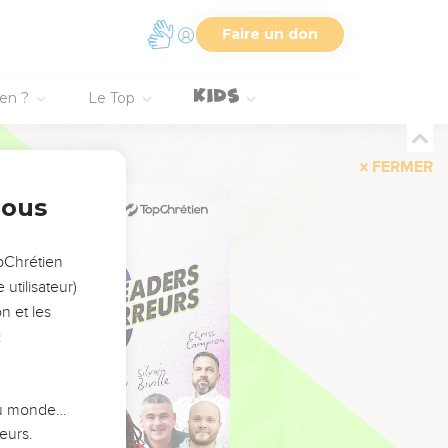
Faire un don
ien ?
Le Top
FERMER
nous
opChrétien
utilisateur)
n et les
:
 du monde…
eurs.