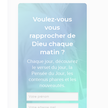
Voulez-vous
vous
rapprocher de
Dieu
chaque
matin ?
Chaque jour, découvrez
le verset du jour, la
Pensée du Jour, les
contenus phares et les
nouveautés.