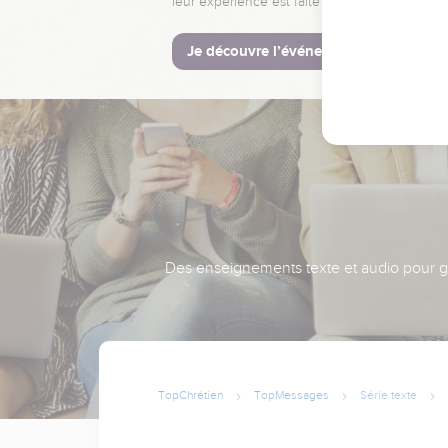
leur expérience est faite pour vous.
Je découvre l’événement
Des enseignements texte et audio pour gra
TopChrétien
TopMessages
Série texte