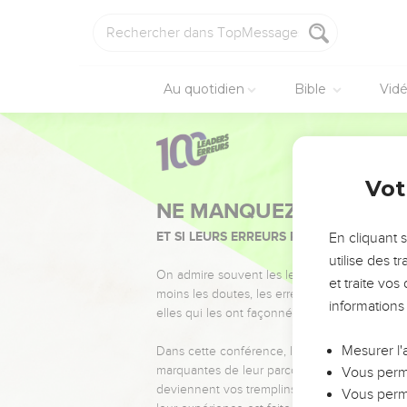
Au quotidien
Bible
Vid
Vot
NE MANQUEZ PAS L’ÉVÉ
ET SI LEURS ERREURS POUVAIENT VOUS 
En cliquant 
utilise des 
On admire souvent les leaders pour leurs réussi
et traite vo
moins les doutes, les erreurs et les saisons di
informations
elles qui les ont façonnés.
Mesurer l'
Dans cette conférence, leaders, entrepreneur
marquantes de leur parcours et les clés pour
Vous perme
deviennent vos tremplins. Que vous guidiez 
Vous perme