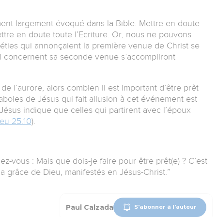
ent largement évoqué dans la Bible. Mettre en doute
ettre en doute toute l’Ecriture. Or, nous ne pouvons
phéties qui annonçaient la première venue de Christ se
qui concernent sa seconde venue s’accompliront
de l’aurore, alors combien il est important d’être prêt
aboles de Jésus qui fait allusion à cet événement est
Jésus indique que celles qui partirent avec l’époux
eu 25.10
).
-vous : Mais que dois-je faire pour être prêt(e) ? C’est
 la grâce de Dieu, manifestés en Jésus-Christ.”
Paul Calzada
S'abonner à l'auteur