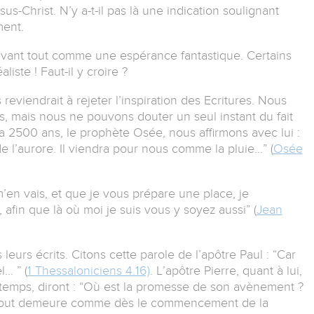
s-Christ. N’y a-t-il pas là une indication soulignant
ment.
avant tout comme une espérance fantastique. Certains
liste ! Faut-il y croire ?
reviendrait à rejeter l’inspiration des Ecritures. Nous
 mais nous ne pouvons douter un seul instant du fait
 a 2500 ans, le prophète Osée, nous affirmons avec lui :
e l’aurore. Il viendra pour nous comme la pluie…” (
Osée
m’en vais, et que je vous prépare une place, je
 afin que là où moi je suis vous y soyez aussi” (
Jean
leurs écrits. Citons cette parole de l’apôtre Paul : “Car
… ” (
1 Thessaloniciens 4.16)
. L’apôtre Pierre, quant à lui,
 temps, diront : “Où est la promesse de son avènement ?
, tout demeure comme dès le commencement de la