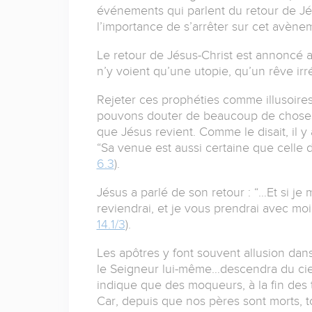
événements qui parlent du retour de Jésu
l’importance de s’arrêter sur cet avène
Le retour de Jésus-Christ est annoncé 
n’y voient qu’une utopie, qu’un rêve irréa
Rejeter ces prophéties comme illusoires 
pouvons douter de beaucoup de choses,
que Jésus revient. Comme le disait, il y
“Sa venue est aussi certaine que celle d
6.3
).
Jésus a parlé de son retour : “…Et si je 
reviendrai, et je vous prendrai avec moi,
14.1/3
).
Les apôtres y font souvent allusion dans 
le Seigneur lui-même…descendra du ciel
indique que des moqueurs, à la fin des
Car, depuis que nos pères sont morts