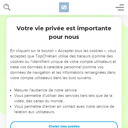
Votre vie privée est importante
pour nous
NE MANQUEZ PAS L’ÉVÉNEMENT
En cliquant sur le bouton « Accepter tous les cookies », vous
DE L’ANNÉE !
acceptez que TopChrétien utilise des traceurs (comme des
cookies ou l'identifiant unique de votre compte utilisateur) et
ET SI LEURS ERREURS POUVAIENT VOUS ÉVITER LES
traite vos données à caractère personnel (comme vos
VOTRES ?
données de navigation et les informations renseignées dans
votre compte utilisateur) dans les buts suivants :
On admire souvent les leaders pour leurs réussites, leur impact,
leur foi ou leur vision. Mais on voit moins les doutes, les erreurs
Mesurer l'audience de notre service
Vous permettre d'utiliser des services tiers tels que de la
et les saisons difficiles qu'ils ont traversés, alors même que ce
vidéo, des cartes du monde…
sont elles qui les ont façonnés.
Vous permettre d'entrer en contact avec notre service de
relation aux utilisateurs.
Dans cette conférence, leaders, entrepreneurs, et responsables
reviennent sur les erreurs marquantes de leur parcours et les
clés pour avancer avec plus de sagesse afin que leurs erreurs
Choisir mes cookies