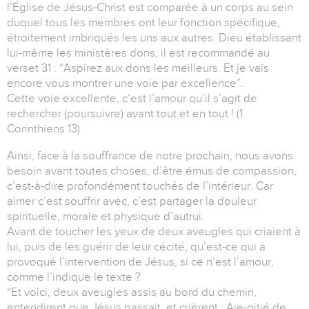
l’Église de Jésus-Christ est comparée à un corps au sein
duquel tous les membres ont leur fonction spécifique,
étroitement imbriqués les uns aux autres. Dieu établissant
lui-même les ministères dons, il est recommandé au
verset 31 : “Aspirez aux dons les meilleurs. Et je vais
encore vous montrer une voie par excellence”.
Cette voie excellente, c’est l’amour qu’il s’agit de
rechercher (poursuivre) avant tout et en tout ! (1
Corinthiens 13)
Ainsi, face à la souffrance de notre prochain, nous avons
besoin avant toutes choses, d’être émus de compassion,
c’est-à-dire profondément touchés de l’intérieur. Car
aimer c’est souffrir avec, c’est partager la douleur
spirituelle, morale et physique d’autrui.
Avant de toucher les yeux de deux aveugles qui criaient à
lui, puis de les guérir de leur cécité, qu’est-ce qui a
provoqué l’intervention de Jésus, si ce n’est l’amour,
comme l’indique le texte ?
“Et voici, deux aveugles assis au bord du chemin,
entendirent que Jésus passait, et crièrent : Aie-pitié de