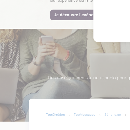
leur expérience est faite pour vous.
Je découvre l’événement
Des enseignements texte et audio pour gra
TopChrétien
TopMessages
Série texte