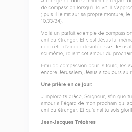
A l’image du bon samaritain à l’égard du
de compassion lorsqu’il le vit. Il s’appro
; puis il le mit sur sa propre monture, le 
10.33/34).
Voilà un parfait exemple de compassion.
ami ou étranger. Et c’est Jésus lui-mê
concrète d’amour désintéressé. Jésus i
soi-même, reliant cet amour du prochain
Emu de compassion pour la foule, les a
encore Jérusalem, Jésus a toujours su
Une prière en ce jour:
J’implore ta grâce, Seigneur, afin que 
amour à l’égard de mon prochain qui so
ami ou étranger. Et qu’ainsi tu sois glorif
Jean-Jacques Trézères