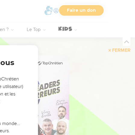
Faire un don
ien ?
Le Top
FERMER
nous
opChrétien
utilisateur)
n et les
:
 du monde…
eurs.