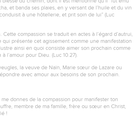
 blessé du chemin, dont il est mentionné qu’il “fut ému
cha, et banda ses plaies, en y versant de l’huile et du vin
conduisit à une hôtellerie, et prit soin de lui” (Luc
 Cette compassion se traduit en actes à l’égard d’autrui,
me qui présente cet agissement comme une manifestation
llustre ainsi en quoi consiste aimer son prochain comme
 à l’amour pour Dieu. (Luc 10.27).
veugles, la veuve de Naïn, Marie sœur de Lazare ou
 répondre avec amour aux besoins de son prochain.
tu me donnes de la compassion pour manifester ton
uffre, membre de ma famille, frère ou sœur en Christ,
ié !