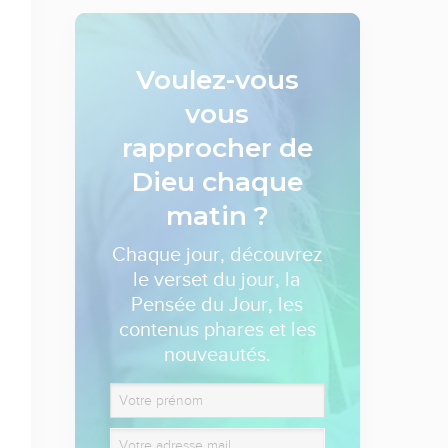
Voulez-vous
vous
rapprocher de
Dieu
chaque
matin ?
Chaque jour, découvrez
le verset du jour, la
Pensée du Jour, les
contenus phares et les
nouveautés.