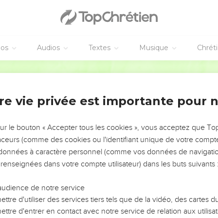
éos
Audios
Textes
Musique
Chrét
re vie privée est importante pour 
NEMENT DE L’ANNÉE !
ÉVITER LES VOTRES ?
sur le bouton « Accepter tous les cookies », vous acceptez que T
traceurs (comme des cookies ou l'identifiant unique de votre compte 
tes, leur impact, leur foi ou leur vision. Mais on voit
s données à caractère personnel (comme vos données de navigatio
fficiles qu'ils ont traversés, alors même que ce sont
 renseignées dans votre compte utilisateur) dans les buts suivants 
audience de notre service
s, et responsables reviennent sur les erreurs
 avancer avec plus de sagesse afin que leurs erreurs
ttre d'utiliser des services tiers tels que de la vidéo, des cartes
un ministère, une équipe, un groupe ou une famille,
ttre d'entrer en contact avec notre service de relation aux utilisat