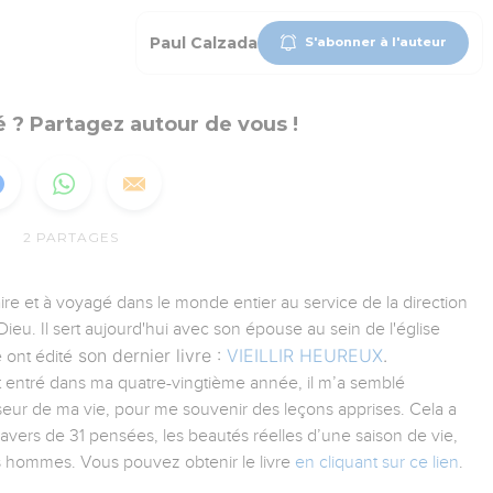
Paul Calzada
S'abonner à l'auteur
 ? Partagez autour de vous !
2
PARTAGES
aire et à voyagé dans le monde entier au service de la direction
ieu. Il sert aujourd'hui avec son épouse au sein de l'église
son dernier livre :
VIEILLIR HEUREUX
.
 ont édité
tant entré dans ma quatre-vingtième année, il m’a semblé
iseur de ma vie, pour me souvenir des leçons apprises. Cela a
ravers de 31 pensées, les beautés réelles d’une saison de vie,
es hommes. Vous pouvez obtenir le livre
en cliquant sur ce lien
.