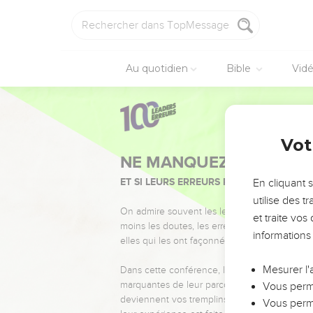
Au quotidien
Bible
Vid
Vot
NE MANQUEZ PAS L’ÉVÉ
ET SI LEURS ERREURS POUVAIENT VOUS 
En cliquant 
utilise des 
On admire souvent les leaders pour leurs réussi
et traite vo
moins les doutes, les erreurs et les saisons di
informations
elles qui les ont façonnés.
Mesurer l'
Dans cette conférence, leaders, entrepreneur
marquantes de leur parcours et les clés pour
Vous perme
deviennent vos tremplins. Que vous guidiez 
Vous perme