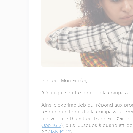
Bonjour Mon ami(e),
“Celui qui souffre a droit à la compassi
Ainsi s’exprime Job qui répond aux prop
revendique le droit à la compassion, ver
trouve chez Bildad ou Tsophar. D’ailleur
(
Job 16.2
), puis “Jusques à quand affli
? ” (
Job 19.12
).