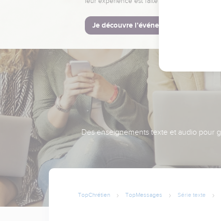
leur expérience est faite pour vous.
Je découvre l’événement
Des enseignements texte et audio pour gra
TopChrétien
TopMessages
Série texte