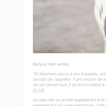
Bonjour Mon ami(e),
“Et Abraham courut à son troupeau, prit
se hâta de l’apprêter. Il prit encore de l
les mit devant eux. Il se tint lui-même à 
18.7/8
).
Le veau est un animal appartenant à la 
première fois où il est mentionné, c’est