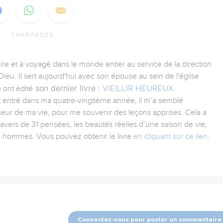
1
PARTAGES
aire et à voyagé dans le monde entier au service de la direction
ieu. Il sert aujourd'hui avec son épouse au sein de l'église
son dernier livre :
VIEILLIR HEUREUX
.
 ont édité
tant entré dans ma quatre-vingtième année, il m’a semblé
iseur de ma vie, pour me souvenir des leçons apprises. Cela a
ravers de 31 pensées, les beautés réelles d’une saison de vie,
es hommes. Vous pouvez obtenir le livre
en cliquant sur ce lien
.
Connectez-vous pour poster un commentaire