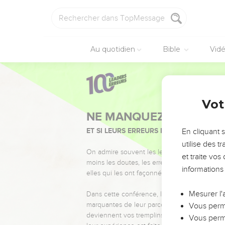
Au quotidien
Bible
Vid
Vot
NE MANQUEZ PAS L’ÉVÉ
ET SI LEURS ERREURS POUVAIENT VOUS 
En cliquant 
utilise des 
On admire souvent les leaders pour leurs réussi
et traite vo
moins les doutes, les erreurs et les saisons di
informations
elles qui les ont façonnés.
Mesurer l'
Dans cette conférence, leaders, entrepreneur
marquantes de leur parcours et les clés pour
Vous perme
deviennent vos tremplins. Que vous guidiez 
Vous perme