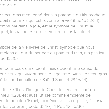
re visite.
e veau gras mentionné dans la parabole du fils prodigue,
était mort mais qui est revenu à la vie” (Luc 15.23/24).
ommunie dans la joie, est le symbole de Christ, le
equel, les rachetés se rassemblent dans la joie et la
bole de la vie livrée de Christ, symbole que nous
ons autour du partage du pain et du vin, n’a pas fait
Luc 15.30).
ion pour ceux qui croient, mais devient une cause de
ur ceux qui vivent dans le légalisme. Ainsi, le veau gras
lé la condamnation de Saül (1 Samuel 28.15/24).
ice, s’il est l’image de Christ le serviteur parfait et
hieu 11.29), est aussi utilisé comme emblème de
le peuple d’Israël, lui-même, a mis en place, à l’instar
les vénérer (Exode 32.1/7), (1 Rois 12.26/30).