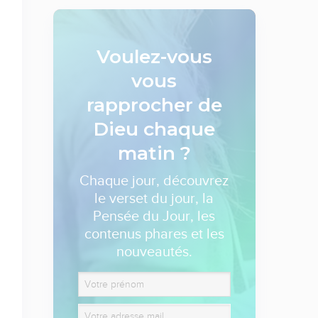
Voulez-vous
vous
rapprocher de
Dieu
chaque
matin ?
Chaque jour, découvrez
le verset du jour, la
Pensée du Jour, les
contenus phares et les
nouveautés.