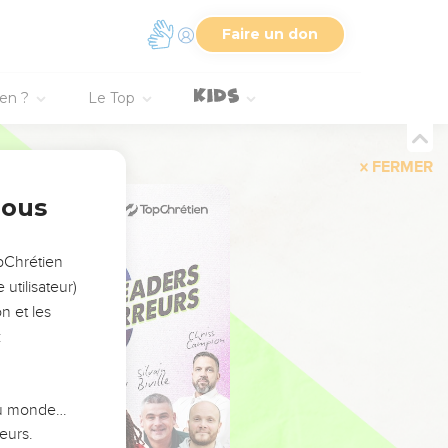
Faire un don
ien ?
Le Top
FERMER
nous
opChrétien
utilisateur)
n et les
:
 du monde…
eurs.