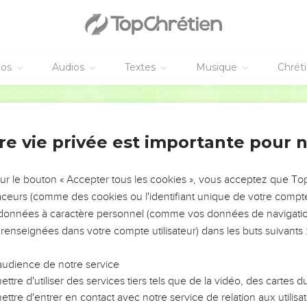
éos
Audios
Textes
Musique
Chrét
re vie privée est importante pour 
NEMENT DE L’ANNÉE !
ÉVITER LES VOTRES ?
sur le bouton « Accepter tous les cookies », vous acceptez que T
traceurs (comme des cookies ou l'identifiant unique de votre compte 
tes, leur impact, leur foi ou leur vision. Mais on voit
s données à caractère personnel (comme vos données de navigatio
fficiles qu'ils ont traversés, alors même que ce sont
 renseignées dans votre compte utilisateur) dans les buts suivants 
audience de notre service
s, et responsables reviennent sur les erreurs
 avancer avec plus de sagesse afin que leurs erreurs
ttre d'utiliser des services tiers tels que de la vidéo, des cartes
un ministère, une équipe, un groupe ou une famille,
ttre d'entrer en contact avec notre service de relation aux utilisat