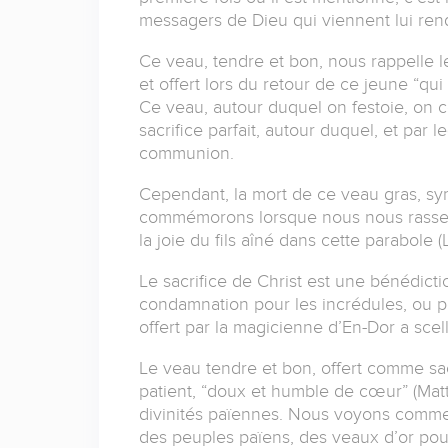
messagers de Dieu qui viennent lui rend
Ce veau, tendre et bon, nous rappelle l
et offert lors du retour de ce jeune “qui 
Ce veau, autour duquel on festoie, on c
sacrifice parfait, autour duquel, et par l
communion.
Cependant, la mort de ce veau gras, sym
commémorons lorsque nous nous rassembl
la joie du fils aîné dans cette parabole (
Le sacrifice de Christ est une bénédict
condamnation pour les incrédules, ou po
offert par la magicienne d’En-Dor a scel
Le veau tendre et bon, offert comme sacrif
patient, “doux et humble de cœur” (Matt
divinités païennes. Nous voyons comment 
des peuples païens, des veaux d’or pour 