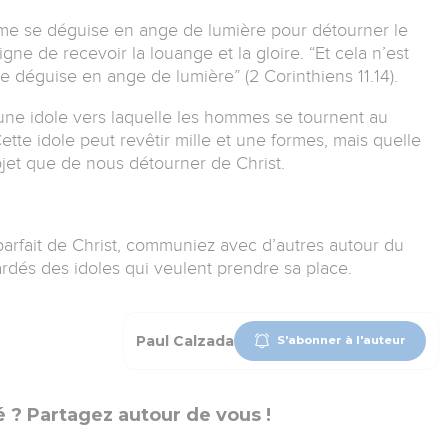
ême se déguise en ange de lumière pour détourner le
gne de recevoir la louange et la gloire. “Et cela n’est
 déguise en ange de lumière” (2 Corinthiens 11.14).
u’une idole vers laquelle les hommes se tournent au
 Cette idole peut revêtir mille et une formes, mais quelle
objet que de nous détourner de Christ.
 parfait de Christ, communiez avec d’autres autour du
ardés des idoles qui veulent prendre sa place.
Paul Calzada
S'abonner à l'auteur
 ? Partagez autour de vous !