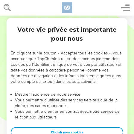
Votre vie privée est importante
pour nous
NE MANQUEZ PAS L’ÉVÉNEMENT
En cliquant sur le bouton « Accepter tous les cookies », vous
DE L’ANNÉE !
acceptez que TopChrétien utilise des traceurs (comme des
cookies ou l'identifiant unique de votre compte utilisateur) et
ET SI LEURS ERREURS POUVAIENT VOUS ÉVITER LES
traite vos données à caractère personnel (comme vos
VOTRES ?
données de navigation et les informations renseignées dans
votre compte utilisateur) dans les buts suivants :
On admire souvent les leaders pour leurs réussites, leur impact,
leur foi ou leur vision. Mais on voit moins les doutes, les erreurs
Mesurer l'audience de notre service
Vous permettre d'utiliser des services tiers tels que de la
et les saisons difficiles qu'ils ont traversés, alors même que ce
vidéo, des cartes du monde…
sont elles qui les ont façonnés.
Vous permettre d'entrer en contact avec notre service de
relation aux utilisateurs.
Dans cette conférence, leaders, entrepreneurs, et responsables
reviennent sur les erreurs marquantes de leur parcours et les
clés pour avancer avec plus de sagesse afin que leurs erreurs
Choisir mes cookies