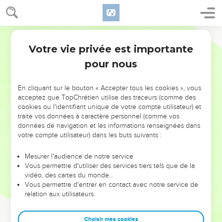
Votre vie privée est importante
pour nous
NE MANQUEZ PAS L’ÉVÉNEMENT
En cliquant sur le bouton « Accepter tous les cookies », vous
DE L’ANNÉE !
acceptez que TopChrétien utilise des traceurs (comme des
cookies ou l'identifiant unique de votre compte utilisateur) et
ET SI LEURS ERREURS POUVAIENT VOUS ÉVITER LES
traite vos données à caractère personnel (comme vos
VOTRES ?
données de navigation et les informations renseignées dans
votre compte utilisateur) dans les buts suivants :
On admire souvent les leaders pour leurs réussites, leur impact,
leur foi ou leur vision. Mais on voit moins les doutes, les erreurs
Mesurer l'audience de notre service
Vous permettre d'utiliser des services tiers tels que de la
et les saisons difficiles qu'ils ont traversés, alors même que ce
vidéo, des cartes du monde…
sont elles qui les ont façonnés.
Vous permettre d'entrer en contact avec notre service de
relation aux utilisateurs.
Dans cette conférence, leaders, entrepreneurs, et responsables
reviennent sur les erreurs marquantes de leur parcours et les
clés pour avancer avec plus de sagesse afin que leurs erreurs
Choisir mes cookies