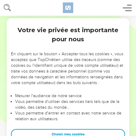
Votre vie privée est importante
pour nous
NE MANQUEZ PAS L’ÉVÉNEMENT
En cliquant sur le bouton « Accepter tous les cookies », vous
DE L’ANNÉE !
acceptez que TopChrétien utilise des traceurs (comme des
cookies ou l'identifiant unique de votre compte utilisateur) et
ET SI LEURS ERREURS POUVAIENT VOUS ÉVITER LES
traite vos données à caractère personnel (comme vos
VOTRES ?
données de navigation et les informations renseignées dans
votre compte utilisateur) dans les buts suivants :
On admire souvent les leaders pour leurs réussites, leur impact,
leur foi ou leur vision. Mais on voit moins les doutes, les erreurs
Mesurer l'audience de notre service
Vous permettre d'utiliser des services tiers tels que de la
et les saisons difficiles qu'ils ont traversés, alors même que ce
vidéo, des cartes du monde…
sont elles qui les ont façonnés.
Vous permettre d'entrer en contact avec notre service de
relation aux utilisateurs.
Dans cette conférence, leaders, entrepreneurs, et responsables
reviennent sur les erreurs marquantes de leur parcours et les
clés pour avancer avec plus de sagesse afin que leurs erreurs
Choisir mes cookies