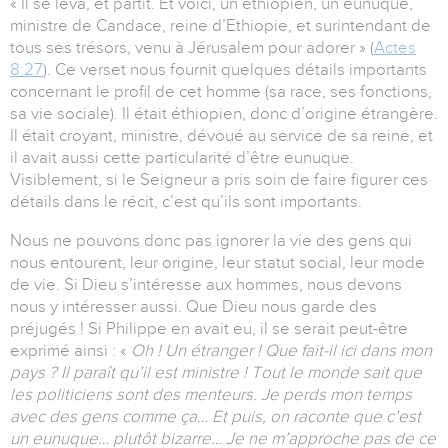
« Il se leva, et partit. Et voici, un éthiopien, un eunuque,
ministre de Candace, reine d’Ethiopie, et surintendant de
tous ses trésors, venu à Jérusalem pour adorer » (
Actes
8:27
). Ce verset nous fournit quelques détails importants
concernant le profil de cet homme (sa race, ses fonctions,
sa vie sociale). Il était éthiopien, donc d’origine étrangère.
Il était croyant, ministre, dévoué au service de sa reine, et
il avait aussi cette particularité d’être eunuque.
Visiblement, si le Seigneur a pris soin de faire figurer ces
détails dans le récit, c’est qu’ils sont importants.
Nous ne pouvons donc pas ignorer la vie des gens qui
nous entourent, leur origine, leur statut social, leur mode
de vie. Si Dieu s’intéresse aux hommes, nous devons
nous y intéresser aussi. Que Dieu nous garde des
préjugés ! Si Philippe en avait eu, il se serait peut-être
exprimé ainsi : «
Oh ! Un étranger !
Que fait-il ici dans mon
pays ? Il paraît qu’il est ministre ! Tout le monde sait que
les politiciens sont des menteurs. Je perds mon temps
avec des gens comme ça… Et puis, on raconte que c’est
un eunuque… plutôt bizarre… Je ne m’approche pas de ce