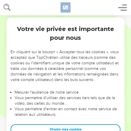
Votre vie privée est importante
pour nous
NE MANQUEZ PAS L’ÉVÉNEMENT
En cliquant sur le bouton « Accepter tous les cookies », vous
DE L’ANNÉE !
acceptez que TopChrétien utilise des traceurs (comme des
cookies ou l'identifiant unique de votre compte utilisateur) et
ET SI LEURS ERREURS POUVAIENT VOUS ÉVITER LES
traite vos données à caractère personnel (comme vos
VOTRES ?
données de navigation et les informations renseignées dans
votre compte utilisateur) dans les buts suivants :
On admire souvent les leaders pour leurs réussites, leur impact,
leur foi ou leur vision. Mais on voit moins les doutes, les erreurs
Mesurer l'audience de notre service
Vous permettre d'utiliser des services tiers tels que de la
et les saisons difficiles qu'ils ont traversés, alors même que ce
vidéo, des cartes du monde…
sont elles qui les ont façonnés.
Vous permettre d'entrer en contact avec notre service de
relation aux utilisateurs.
Dans cette conférence, leaders, entrepreneurs, et responsables
reviennent sur les erreurs marquantes de leur parcours et les
clés pour avancer avec plus de sagesse afin que leurs erreurs
Choisir mes cookies