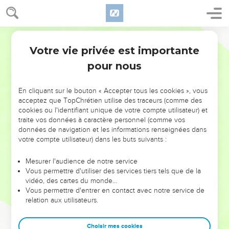
Votre vie privée est importante
pour nous
NE MANQUEZ PAS L’ÉVÉNEMENT
En cliquant sur le bouton « Accepter tous les cookies », vous
DE L’ANNÉE !
acceptez que TopChrétien utilise des traceurs (comme des
cookies ou l'identifiant unique de votre compte utilisateur) et
ET SI LEURS ERREURS POUVAIENT VOUS ÉVITER LES
traite vos données à caractère personnel (comme vos
VOTRES ?
données de navigation et les informations renseignées dans
votre compte utilisateur) dans les buts suivants :
On admire souvent les leaders pour leurs réussites, leur impact,
leur foi ou leur vision. Mais on voit moins les doutes, les erreurs
Mesurer l'audience de notre service
Vous permettre d'utiliser des services tiers tels que de la
et les saisons difficiles qu'ils ont traversés, alors même que ce
vidéo, des cartes du monde…
sont elles qui les ont façonnés.
Vous permettre d'entrer en contact avec notre service de
relation aux utilisateurs.
Dans cette conférence, leaders, entrepreneurs, et responsables
reviennent sur les erreurs marquantes de leur parcours et les
clés pour avancer avec plus de sagesse afin que leurs erreurs
Choisir mes cookies