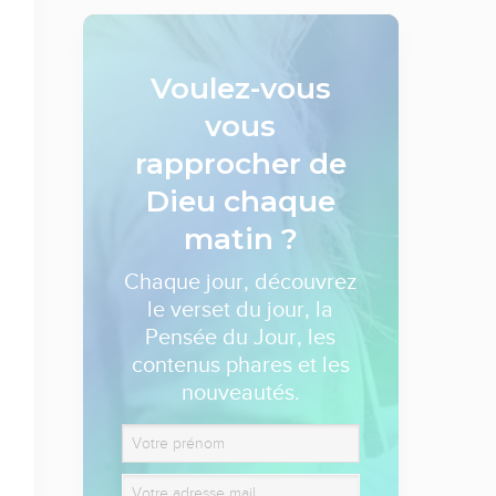
Voulez-vous
vous
rapprocher de
Dieu
chaque
matin ?
Chaque jour, découvrez
le verset du jour, la
Pensée du Jour, les
contenus phares et les
nouveautés.