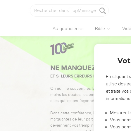
Au quotidien
Bible
Vid
Vot
NE MANQUEZ PAS L’ÉVÉ
ET SI LEURS ERREURS POUVAIENT VOUS 
En cliquant 
utilise des 
On admire souvent les leaders pour leurs réussi
et traite vo
moins les doutes, les erreurs et les saisons di
informations
elles qui les ont façonnés.
Mesurer l'
Dans cette conférence, leaders, entrepreneur
marquantes de leur parcours et les clés pour
Vous perme
deviennent vos tremplins. Que vous guidiez 
Vous perme