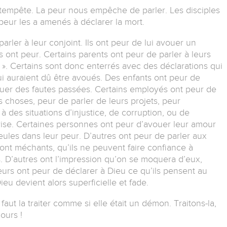
a tempête. La peur nous empêche de parler. Les disciples
 peur les a amenés à déclarer la mort.
rler à leur conjoint. Ils ont peur de lui avouer un
 ont peur. Certains parents ont peur de parler à leurs
». Certains sont donc enterrés avec des déclarations qui
qui auraient dû être avoués. Des enfants ont peur de
avouer des fautes passées. Certains employés ont peur de
s choses, peur de parler de leurs projets, peur
à des situations d’injustice, de corruption, ou de
rise. Certaines personnes ont peur d’avouer leur amour
seules dans leur peur. D’autres ont peur de parler aux
sont méchants, qu’ils ne peuvent faire confiance à
és. D’autres ont l’impression qu’on se moquera d’eux,
usieurs ont peur de déclarer à Dieu ce qu’ils pensent au
eu devient alors superficielle et fade.
faut la traiter comme si elle était un démon. Traitons-la,
ours !