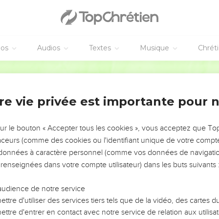
éos
Audios
Textes
Musique
Chrét
re vie privée est importante pour 
NEMENT DE L’ANNÉE !
ÉVITER LES VOTRES ?
sur le bouton « Accepter tous les cookies », vous acceptez que T
traceurs (comme des cookies ou l'identifiant unique de votre compte 
tes, leur impact, leur foi ou leur vision. Mais on voit
s données à caractère personnel (comme vos données de navigatio
fficiles qu'ils ont traversés, alors même que ce sont
 renseignées dans votre compte utilisateur) dans les buts suivants 
audience de notre service
s, et responsables reviennent sur les erreurs
 avancer avec plus de sagesse afin que leurs erreurs
ttre d'utiliser des services tiers tels que de la vidéo, des cartes
un ministère, une équipe, un groupe ou une famille,
ttre d'entrer en contact avec notre service de relation aux utilisat