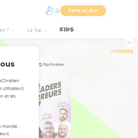
Faire un don
ien ?
Le Top
FERMER
nous
opChrétien
utilisateur)
n et les
:
 du monde…
eurs.