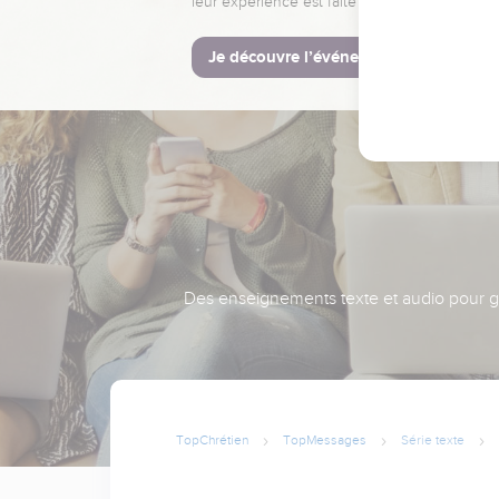
leur expérience est faite pour vous.
Je découvre l’événement
Des enseignements texte et audio pour gra
TopChrétien
TopMessages
Série texte