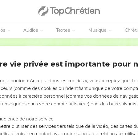
éos
Audios
Textes
Musique
Chrét
re vie privée est importante pour 
NEMENT DE L’ANNÉE !
ÉVITER LES VOTRES ?
sur le bouton « Accepter tous les cookies », vous acceptez que T
traceurs (comme des cookies ou l'identifiant unique de votre compte 
tes, leur impact, leur foi ou leur vision. Mais on voit
s données à caractère personnel (comme vos données de navigatio
fficiles qu'ils ont traversés, alors même que ce sont
 renseignées dans votre compte utilisateur) dans les buts suivants 
audience de notre service
s, et responsables reviennent sur les erreurs
 avancer avec plus de sagesse afin que leurs erreurs
ttre d'utiliser des services tiers tels que de la vidéo, des cartes
un ministère, une équipe, un groupe ou une famille,
ttre d'entrer en contact avec notre service de relation aux utilisat