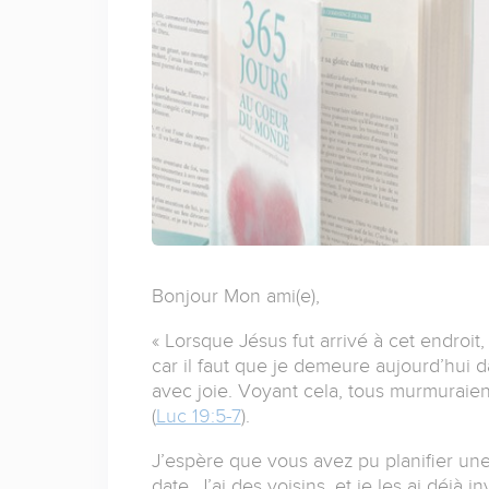
Bonjour Mon ami(e),
« Lorsque Jésus fut arrivé à cet endroit, 
car il faut que je demeure aujourd’hui 
avec joie. Voyant cela, tous murmuraient
(
Luc 19:5-7
).
J’espère que vous avez pu planifier une 
date. J’ai des voisins, et je les ai déjà i