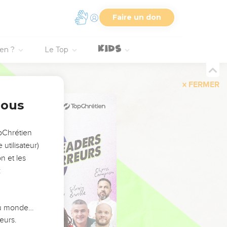
Faire un don
ien ?
Le Top
FERMER
nous
opChrétien
utilisateur)
n et les
:
 du monde…
eurs.