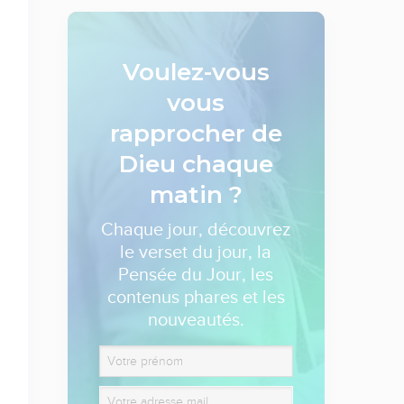
Voulez-vous
vous
rapprocher de
Dieu
chaque
matin ?
Chaque jour, découvrez
le verset du jour, la
Pensée du Jour, les
contenus phares et les
nouveautés.