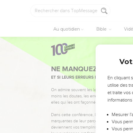
Au quotidien
Bible
Vid
Vot
NE MANQUEZ PAS L’ÉVÉ
ET SI LEURS ERREURS POUVAIENT VOUS 
En cliquant 
utilise des 
On admire souvent les leaders pour leurs réussi
et traite vo
moins les doutes, les erreurs et les saisons di
informations
elles qui les ont façonnés.
Mesurer l'
Dans cette conférence, leaders, entrepreneur
marquantes de leur parcours et les clés pour
Vous perme
deviennent vos tremplins. Que vous guidiez 
Vous perme