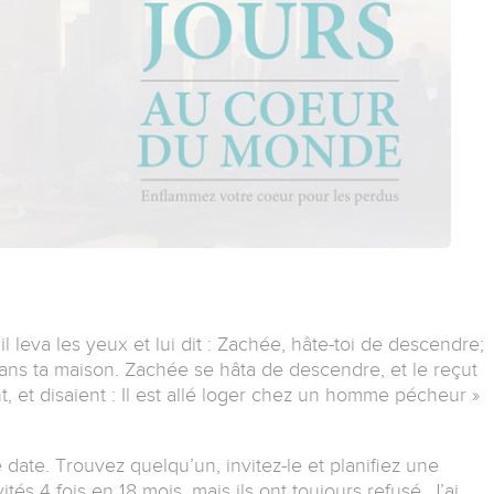
il leva les yeux et lui dit : Zachée, hâte-toi de descendre;
dans ta maison. Zachée se hâta de descendre, et le reçut
, et disaient : Il est allé loger chez un homme pécheur »
date. Trouvez quelqu’un, invitez-le et planifiez une
nvités 4 fois en 18 mois, mais ils ont toujours refusé. J’ai