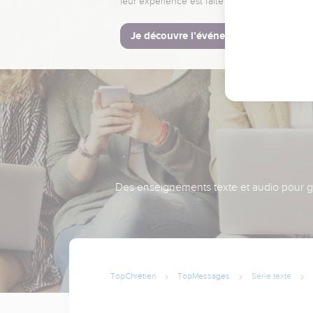
leur expérience est faite pour vous.
Je découvre l’événement
Des enseignements texte et audio pour gra
TopChrétien
TopMessages
Série texte