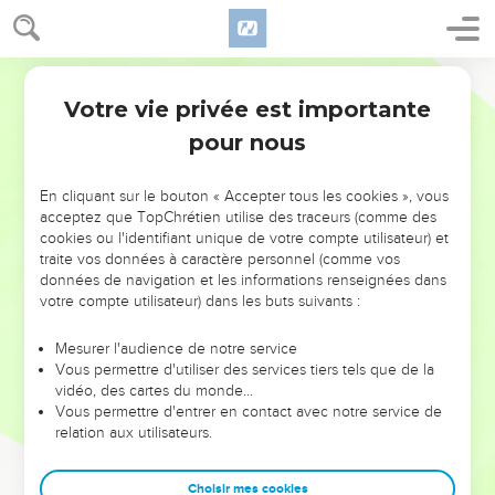
Votre vie privée est importante
pour nous
NE MANQUEZ PAS L’ÉVÉNEMENT
En cliquant sur le bouton « Accepter tous les cookies », vous
DE L’ANNÉE !
acceptez que TopChrétien utilise des traceurs (comme des
cookies ou l'identifiant unique de votre compte utilisateur) et
ET SI LEURS ERREURS POUVAIENT VOUS ÉVITER LES
traite vos données à caractère personnel (comme vos
VOTRES ?
données de navigation et les informations renseignées dans
votre compte utilisateur) dans les buts suivants :
On admire souvent les leaders pour leurs réussites, leur impact,
leur foi ou leur vision. Mais on voit moins les doutes, les erreurs
Mesurer l'audience de notre service
Vous permettre d'utiliser des services tiers tels que de la
et les saisons difficiles qu'ils ont traversés, alors même que ce
vidéo, des cartes du monde…
sont elles qui les ont façonnés.
Vous permettre d'entrer en contact avec notre service de
relation aux utilisateurs.
Dans cette conférence, leaders, entrepreneurs, et responsables
reviennent sur les erreurs marquantes de leur parcours et les
clés pour avancer avec plus de sagesse afin que leurs erreurs
Choisir mes cookies