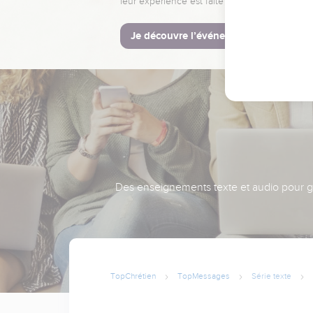
leur expérience est faite pour vous.
Je découvre l’événement
Des enseignements texte et audio pour gra
TopChrétien
TopMessages
Série texte