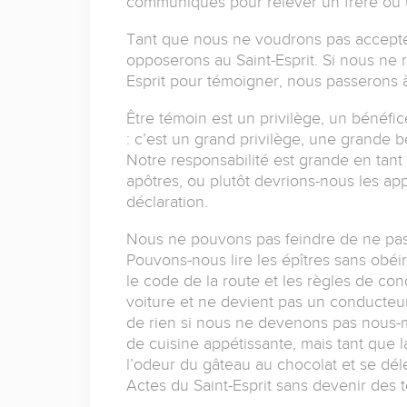
communiqués pour relever un frère ou un
Tant que nous ne voudrons pas accepter
opposerons au Saint-Esprit. Si nous ne 
Esprit pour témoigner, nous passerons à
Être témoin est un privilège, un bénéfi
: c’est un grand privilège, une grande 
Notre responsabilité est grande en tant
apôtres, ou plutôt devrions-nous les ap
déclaration.
Nous ne pouvons pas feindre de ne pas a
Pouvons-nous lire les épîtres sans obé
le code de la route et les règles de condui
voiture et ne devient pas un conducteur
de rien si nous ne devenons pas nous-
de cuisine appétissante, mais tant que l
l’odeur du gâteau au chocolat et se dél
Actes du Saint-Esprit sans devenir des 