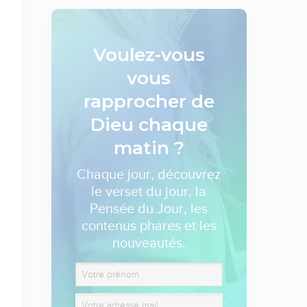
Voulez-vous
vous
rapprocher de
Dieu
chaque
matin ?
Chaque jour, découvrez
le verset du jour, la
Pensée du Jour, les
contenus phares et les
nouveautés.