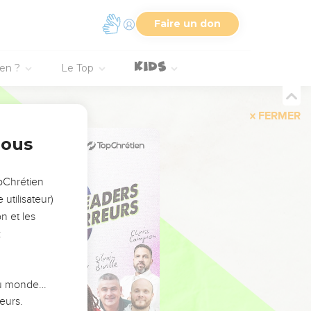
Faire un don
ien ?
Le Top
FERMER
nous
opChrétien
utilisateur)
n et les
:
 du monde…
eurs.