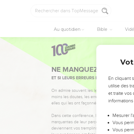
Au quotidien
Bible
Vid
Vot
NE MANQUEZ PAS L’ÉVÉ
ET SI LEURS ERREURS POUVAIENT VOUS 
En cliquant 
utilise des 
On admire souvent les leaders pour leurs réussi
et traite vo
moins les doutes, les erreurs et les saisons di
informations
elles qui les ont façonnés.
Mesurer l'
Dans cette conférence, leaders, entrepreneur
marquantes de leur parcours et les clés pour
Vous perme
deviennent vos tremplins. Que vous guidiez 
Vous perme