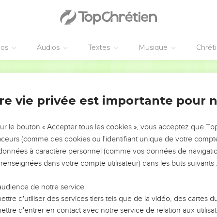
éos
Audios
Textes
Musique
Chrét
re vie privée est importante pour 
NEMENT DE L’ANNÉE !
ÉVITER LES VOTRES ?
sur le bouton « Accepter tous les cookies », vous acceptez que T
traceurs (comme des cookies ou l'identifiant unique de votre compte 
tes, leur impact, leur foi ou leur vision. Mais on voit
s données à caractère personnel (comme vos données de navigatio
fficiles qu'ils ont traversés, alors même que ce sont
 renseignées dans votre compte utilisateur) dans les buts suivants 
audience de notre service
s, et responsables reviennent sur les erreurs
 avancer avec plus de sagesse afin que leurs erreurs
ttre d'utiliser des services tiers tels que de la vidéo, des cartes
un ministère, une équipe, un groupe ou une famille,
ttre d'entrer en contact avec notre service de relation aux utilisat