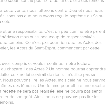
e soeur, sont là pour faire de lui et d’elle des témoins.
 cette vérité, nous lutterons contre Dieu et nous nous
réalisons pas que nous avons reçu le baptême du Saint-
 côté.
ce et une responsabilité. C’est un peu comme être parent
bénédiction mais aussi beaucoup de responsabilités.
 que témoins. Ce n’est pas pour rien que les Actes des
peler, les Actes du Saint-Esprit, commencent par cette
voir compris et vouloir continuer notre lecture.
ir au chapitre 1 des Actes ? Un homme pourrait apprendre
te, cela ne lui servirait de rien s’il n’utilise pas sa
. Nous pouvons lire les Actes, mais cela ne nous servira
mêmes des témoins. Une femme pourrait lire une recette
a recette ne sera pas réalisée, elle ne pourra pas sentir
ecter de son goût. Ainsi, nous ne pouvons pas lire les
témoins.