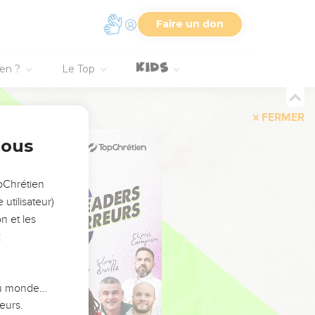
Faire un don
ien ?
Le Top
FERMER
nous
opChrétien
utilisateur)
n et les
:
 du monde…
eurs.