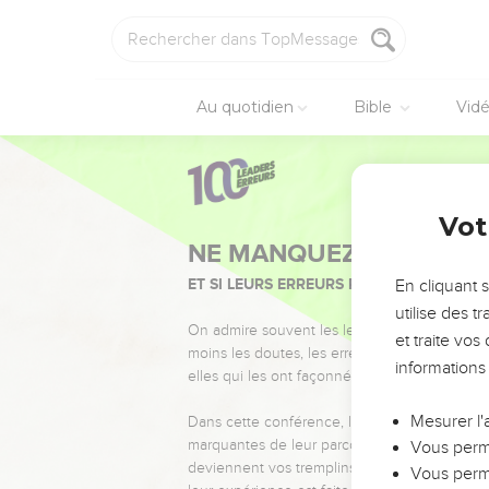
Au quotidien
Bible
Vid
Vot
NE MANQUEZ PAS L’ÉVÉ
ET SI LEURS ERREURS POUVAIENT VOUS 
En cliquant 
utilise des 
On admire souvent les leaders pour leurs réussi
et traite vo
moins les doutes, les erreurs et les saisons di
informations
elles qui les ont façonnés.
Mesurer l'
Dans cette conférence, leaders, entrepreneur
marquantes de leur parcours et les clés pour
Vous perme
deviennent vos tremplins. Que vous guidiez 
Vous perme