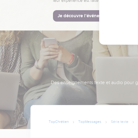
leur expérience est faite pour vous.
Je découvre l’événement
Des enseignements texte et audio pour gra
TopChrétien
TopMessages
Série texte