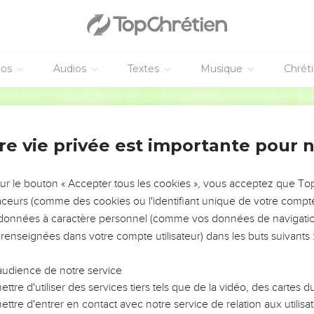
éos
Audios
Textes
Musique
Chrét
re vie privée est importante pour 
NEMENT DE L’ANNÉE !
ÉVITER LES VOTRES ?
sur le bouton « Accepter tous les cookies », vous acceptez que T
traceurs (comme des cookies ou l'identifiant unique de votre compte 
tes, leur impact, leur foi ou leur vision. Mais on voit
s données à caractère personnel (comme vos données de navigatio
fficiles qu'ils ont traversés, alors même que ce sont
 renseignées dans votre compte utilisateur) dans les buts suivants 
audience de notre service
s, et responsables reviennent sur les erreurs
 avancer avec plus de sagesse afin que leurs erreurs
ttre d'utiliser des services tiers tels que de la vidéo, des cartes
un ministère, une équipe, un groupe ou une famille,
ttre d'entrer en contact avec notre service de relation aux utilisat