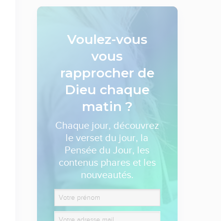
Voulez-vous
vous
rapprocher de
Dieu
chaque
matin ?
Chaque jour, découvrez
le verset du jour, la
Pensée du Jour, les
contenus phares et les
nouveautés.