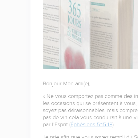
Bonjour Mon ami(e),
« Ne vous comportez pas comme des ins
les occasions qui se présentent à vous,
soyez pas déraisonnables, mais compre
pas de vin cela vous conduirait à une 
par l’Esprit (
Éphésiens 5:15-18
).
Je prie afin que vous soyez rempli du S