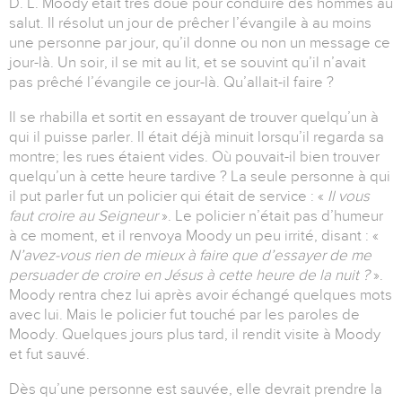
D. L. Moody était très doué pour conduire des hommes au
salut. Il résolut un jour de prêcher l’évangile à au moins
une personne par jour, qu’il donne ou non un message ce
jour-là. Un soir, il se mit au lit, et se souvint qu’il n’avait
pas prêché l’évangile ce jour-là. Qu’allait-il faire ?
Il se rhabilla et sortit en essayant de trouver quelqu’un à
qui il puisse parler. Il était déjà minuit lorsqu’il regarda sa
montre; les rues étaient vides. Où pouvait-il bien trouver
quelqu’un à cette heure tardive ? La seule personne à qui
il put parler fut un policier qui était de service : «
Il vous
faut croire
au Seigneur
». Le policier n’était pas d’humeur
à ce moment, et il renvoya Moody un peu irrité, disant : «
N’avez-vous rien de mieux à faire que d’essayer
de me
persuader de croire en Jésus à cette heure de la nuit ?
».
Moody rentra chez lui après avoir échangé quelques mots
avec lui. Mais le policier fut touché par les paroles de
Moody. Quelques jours plus tard, il rendit visite à Moody
et fut sauvé.
Dès qu’une personne est sauvée, elle devrait prendre la