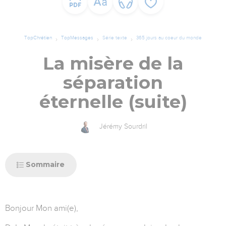
TopChrétien
TopMessages
Série texte
365 jours au coeur du monde
La misère de la
séparation
éternelle (suite)
Jérémy Sourdril
Sommaire
Bonjour Mon ami(e),