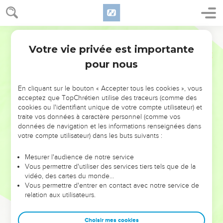
Votre vie privée est importante
pour nous
NE MANQUEZ PAS L’ÉVÉNEMENT
En cliquant sur le bouton « Accepter tous les cookies », vous
DE L’ANNÉE !
acceptez que TopChrétien utilise des traceurs (comme des
cookies ou l'identifiant unique de votre compte utilisateur) et
ET SI LEURS ERREURS POUVAIENT VOUS ÉVITER LES
traite vos données à caractère personnel (comme vos
VOTRES ?
données de navigation et les informations renseignées dans
votre compte utilisateur) dans les buts suivants :
On admire souvent les leaders pour leurs réussites, leur impact,
leur foi ou leur vision. Mais on voit moins les doutes, les erreurs
Mesurer l'audience de notre service
Vous permettre d'utiliser des services tiers tels que de la
et les saisons difficiles qu'ils ont traversés, alors même que ce
vidéo, des cartes du monde…
sont elles qui les ont façonnés.
Vous permettre d'entrer en contact avec notre service de
relation aux utilisateurs.
Dans cette conférence, leaders, entrepreneurs, et responsables
reviennent sur les erreurs marquantes de leur parcours et les
clés pour avancer avec plus de sagesse afin que leurs erreurs
Choisir mes cookies