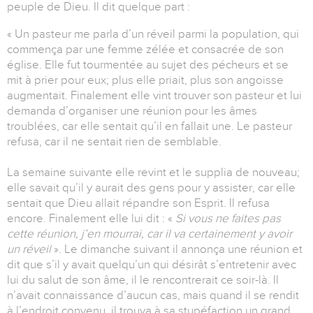
peuple de Dieu. Il dit quelque part :
« Un pasteur me parla d’un réveil parmi la population, qui
commença par une femme zélée et consacrée de son
église. Elle fut tourmentée au sujet des pécheurs et se
mit à prier pour eux; plus elle priait, plus son angoisse
augmentait. Finalement elle vint trouver son pasteur et lui
demanda d’organiser une réunion pour les âmes
troublées, car elle sentait qu’il en fallait une. Le pasteur
refusa, car il ne sentait rien de semblable.
La semaine suivante elle revint et le supplia de nouveau;
elle savait qu’il y aurait des gens pour y assister, car elle
sentait que Dieu allait répandre son Esprit. Il refusa
encore. Finalement elle lui dit : «
Si vous ne faites pas
cette réunion, j’en
mourrai, car il va certainement y avoir
un réveil
». Le dimanche suivant il annonça une réunion et
dit que s’il y avait quelqu’un qui désirât s’entretenir avec
lui du salut de son âme, il le rencontrerait ce soir-là. Il
n’avait connaissance d’aucun cas, mais quand il se rendit
à l’endroit convenu, il trouva à sa stupéfaction un grand