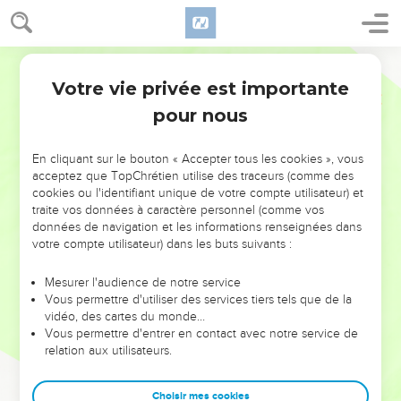
Votre vie privée est importante
pour nous
NE MANQUEZ PAS L’ÉVÉNEMENT
En cliquant sur le bouton « Accepter tous les cookies », vous
DE L’ANNÉE !
acceptez que TopChrétien utilise des traceurs (comme des
cookies ou l'identifiant unique de votre compte utilisateur) et
ET SI LEURS ERREURS POUVAIENT VOUS ÉVITER LES
traite vos données à caractère personnel (comme vos
VOTRES ?
données de navigation et les informations renseignées dans
votre compte utilisateur) dans les buts suivants :
On admire souvent les leaders pour leurs réussites, leur impact,
leur foi ou leur vision. Mais on voit moins les doutes, les erreurs
Mesurer l'audience de notre service
Vous permettre d'utiliser des services tiers tels que de la
et les saisons difficiles qu'ils ont traversés, alors même que ce
vidéo, des cartes du monde…
sont elles qui les ont façonnés.
Vous permettre d'entrer en contact avec notre service de
relation aux utilisateurs.
Dans cette conférence, leaders, entrepreneurs, et responsables
reviennent sur les erreurs marquantes de leur parcours et les
clés pour avancer avec plus de sagesse afin que leurs erreurs
Choisir mes cookies