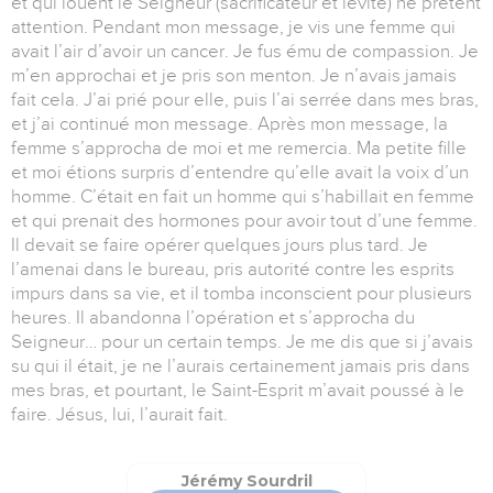
et qui louent le Seigneur (sacrificateur et lévite) ne prêtent
attention. Pendant mon message, je vis une femme qui
avait l’air d’avoir un cancer. Je fus ému de compassion. Je
m’en approchai et je pris son menton. Je n’avais jamais
fait cela. J’ai prié pour elle, puis l’ai serrée dans mes bras,
et j’ai continué mon message. Après mon message, la
femme s’approcha de moi et me remercia. Ma petite fille
et moi étions surpris d’entendre qu’elle avait la voix d’un
homme. C’était en fait un homme qui s’habillait en femme
et qui prenait des hormones pour avoir tout d’une femme.
Il devait se faire opérer quelques jours plus tard. Je
l’amenai dans le bureau, pris autorité contre les esprits
impurs dans sa vie, et il tomba inconscient pour plusieurs
heures. Il abandonna l’opération et s’approcha du
Seigneur… pour un certain temps. Je me dis que si j’avais
su qui il était, je ne l’aurais certainement jamais pris dans
mes bras, et pourtant, le Saint-Esprit m’avait poussé à le
faire. Jésus, lui, l’aurait fait.
Jérémy Sourdril