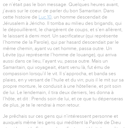
ce n’était pas le bon message. Quelques heures avant,
j’avais sur le coeur de parler du bon Samaritain. Dans
cette histoire de
Luc 10
, un homme descendait de
Jérusalem à Jéricho. Il tomba au milieu des brigands, qui
le dépouillèrent, le chargèrent de coups, et s’en allèrent,
le laissant à demi mort. Un sacrificateur (qui représente
l’homme de la Parole), qui par hasard descendait par le
même chemin, ayant vu cet homme, passa outre. Un
Lévite (qui représente l’homme de louange), qui arriva
aussi dans ce lieu, l’ayant vu, passa outre. Mais un
Samaritain, qui voyageait, étant venu là, fut ému de
compassion lorsqu’il le vit. Il s’approcha, et banda ses
plaies, en y versant de l’huile et du vin; puis il le mit sur sa
propre monture, le conduisit à une hôtellerie, et prit soin
de lui. Le lendemain, il tira deux deniers, les donna à
l’hôte, et dit : Prends soin de lui, et ce que tu dépenseras
de plus, je te le rendrai à mon retour.
Je prêchais sur ces gens qui n’intéressent personne et
auxquels même les gens qui méditent la Parole de Dieu