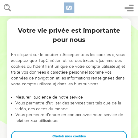
Votre vie privée est importante
pour nous
NE MANQUEZ PAS L’ÉVÉNEMENT
En cliquant sur le bouton « Accepter tous les cookies », vous
DE L’ANNÉE !
acceptez que TopChrétien utilise des traceurs (comme des
cookies ou l'identifiant unique de votre compte utilisateur) et
ET SI LEURS ERREURS POUVAIENT VOUS ÉVITER LES
traite vos données à caractère personnel (comme vos
VOTRES ?
données de navigation et les informations renseignées dans
votre compte utilisateur) dans les buts suivants :
On admire souvent les leaders pour leurs réussites, leur impact,
leur foi ou leur vision. Mais on voit moins les doutes, les erreurs
Mesurer l'audience de notre service
Vous permettre d'utiliser des services tiers tels que de la
et les saisons difficiles qu'ils ont traversés, alors même que ce
vidéo, des cartes du monde…
sont elles qui les ont façonnés.
Vous permettre d'entrer en contact avec notre service de
relation aux utilisateurs.
Dans cette conférence, leaders, entrepreneurs, et responsables
reviennent sur les erreurs marquantes de leur parcours et les
clés pour avancer avec plus de sagesse afin que leurs erreurs
Choisir mes cookies