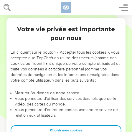
Votre vie privée est importante
pour nous
NE MANQUEZ PAS L’ÉVÉNEMENT
En cliquant sur le bouton « Accepter tous les cookies », vous
DE L’ANNÉE !
acceptez que TopChrétien utilise des traceurs (comme des
cookies ou l'identifiant unique de votre compte utilisateur) et
ET SI LEURS ERREURS POUVAIENT VOUS ÉVITER LES
traite vos données à caractère personnel (comme vos
VOTRES ?
données de navigation et les informations renseignées dans
votre compte utilisateur) dans les buts suivants :
On admire souvent les leaders pour leurs réussites, leur impact,
leur foi ou leur vision. Mais on voit moins les doutes, les erreurs
Mesurer l'audience de notre service
Vous permettre d'utiliser des services tiers tels que de la
et les saisons difficiles qu'ils ont traversés, alors même que ce
vidéo, des cartes du monde…
sont elles qui les ont façonnés.
Vous permettre d'entrer en contact avec notre service de
relation aux utilisateurs.
Dans cette conférence, leaders, entrepreneurs, et responsables
reviennent sur les erreurs marquantes de leur parcours et les
clés pour avancer avec plus de sagesse afin que leurs erreurs
Choisir mes cookies