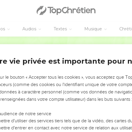
éos
Audios
Textes
Musique
Chrét
re vie privée est importante pour 
NEMENT DE L’ANNÉE !
ÉVITER LES VOTRES ?
sur le bouton « Accepter tous les cookies », vous acceptez que T
traceurs (comme des cookies ou l'identifiant unique de votre compte 
tes, leur impact, leur foi ou leur vision. Mais on voit
s données à caractère personnel (comme vos données de navigatio
fficiles qu'ils ont traversés, alors même que ce sont
 renseignées dans votre compte utilisateur) dans les buts suivants 
audience de notre service
s, et responsables reviennent sur les erreurs
 avancer avec plus de sagesse afin que leurs erreurs
ttre d'utiliser des services tiers tels que de la vidéo, des cartes
un ministère, une équipe, un groupe ou une famille,
ttre d'entrer en contact avec notre service de relation aux utilisat