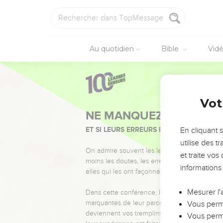
Au quotidien
Bible
Vid
Vot
NE MANQUEZ PAS L’ÉVÉ
ET SI LEURS ERREURS POUVAIENT VOUS 
En cliquant 
utilise des 
On admire souvent les leaders pour leurs réussi
et traite vo
moins les doutes, les erreurs et les saisons di
informations
elles qui les ont façonnés.
Mesurer l'
Dans cette conférence, leaders, entrepreneur
marquantes de leur parcours et les clés pour
Vous perme
deviennent vos tremplins. Que vous guidiez 
Vous perme