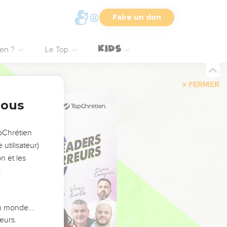
Faire un don
ien ?
Le Top
FERMER
nous
opChrétien
utilisateur)
n et les
:
 du monde…
eurs.