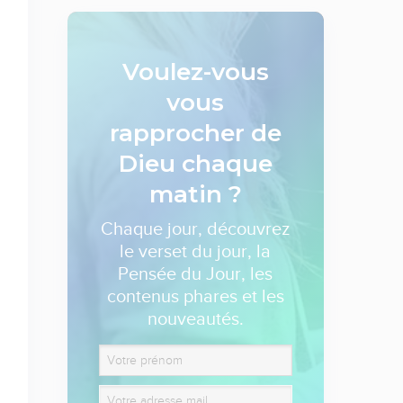
Voulez-vous
vous
rapprocher de
Dieu
chaque
matin ?
Chaque jour, découvrez
le verset du jour, la
Pensée du Jour, les
contenus phares et les
nouveautés.