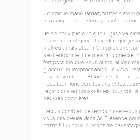
les corrigent et les exhortent. Et tous 
Comme le marié tardait, toutes s’assoupi
m’assoupir. Je ne veux pas m’endormir
Je ne peux pas dire que l’Église va bie
pourra me critiquer et me dire que je s
malheur, mais Dieu m’a trop éclairé sur 
s’est endormie. Elle n’est ni glorieuse, ni
fort possible que vous et moi allions mal
glorieux, ni irréprochables. Je veux para
devant son trône. Et lorsque Dieu nous 
nous tournions vers les uns et les autres
regardions en nous-mêmes pour voir si 
oeuvres concrètes.
Depuis combien de temps n’avez-vous 
vous pas pleuré dans Sa Présence pour v
criant à Lui pour le connaître davantage 