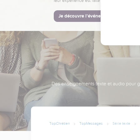
leur expérience est faite pour vous.
Je découvre l’événement
Des enseignements texte et audio pour gra
TopChrétien
TopMessages
Série texte