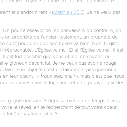
équipent les croyants en vue de l’oeuvre du ministère.
rent et s’endormirent » (
Matthieu 25:5
). Je ne veux pas
.
n. On pourra essayer de me convaincre du contraire, on
uis un prophète de l’ancien testament, un prophète de
ce sujet pour dire que son Église va bien. Non, l’Église
 irréprochable. L’Église va mal. Et si l’Église va mal, il est
. Il est fort possible que vous et moi ne soyons, ni
ître glorieux devant lui. Je ne veux pas avoir à rougir
éclaire, son objectif n’est certainement pas que nous
 en leur disant : «
Vous allez mal !
», mais c’est que nous
nous sommes dans la foi, dans cette foi prouvée par des
pas gagné une âme ? Depuis combien de temps n’avez-
ivre le réveil, en le recherchant de tout votre coeur,
et lui être vraiment utile ?